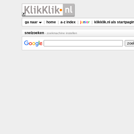
ga naar
|
home
|
a-z index
|
j
u
n
i
o
r
|
klikklik.nl als startpagi
snelzoeken
- zoekmachine instellen