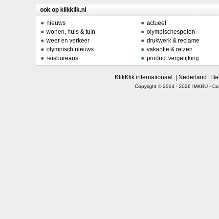
ook op klikklik.nl
nieuws
actueel
wonen, huis & tuin
olympischespelen
weer en verkeer
drukwerk & reclame
olympisch nieuws
vakantie & reizen
reisbureaus
product vergelijking
KlikKlik internationaal: |
Nederland
|
Be
Copyright © 2004 - 2026
IMKRU
-
Co